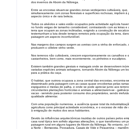
dos invernos de Aboim da Nóbrega.
Entre as encostas situam-se grandes zonas verdejantes cultiváveis, que
simultaneamente com zonas florestais e superfícies rochosas, impõem à
aspecto único e de rara beleza.
Todos os alvéolos e vales estão ocupados pela actividade agrícola ha
no fundo veigas de tamanho considerável, contrastando com as leiras e
terra que ocupam as zonas inclinadas, exigindo a construção de socalco
testemunham a luta desde tempos remotos pela ocupação da terra, dan
paisagem um aspecto inconfundível.
Nas margens dos campos surgem as uveiras com a vinha de enforcado, 
produzem o célebre vinho verde.
Nos terrenos não cultiváveis, crescem espontaneamente os carvalhos e 
castanheiros, bem como, mais recentemente, os pinheiros e eucaliptos.
Existem também grandes giestais e matagais onde se desenvolvem inúm
variadas espécies animais selvagens, tornando Aboim da Nóbrega um loc
para a prática da caça.
O habitat, que outrora ocupava a zona central das encostas, encontra-s
disseminado pela paisagem com as casas quase encobertas pelas rama
espigueiros e medas de palha, e onde se pode apreciar junto aos terren
circundantes plantações hortícolas e animais a alimentarem-se - galináce
vacas - servindo para posterior consumo dos proprietários, sendo irrefutá
qualidade alimentar.
Com uma população numerosa, a ausência quase total da industrializaçã
agricultura como principal actividade económica, e o excesso de mão de 
à emigração de muitos dos seus habitantes.
Devido às influências arquitectónicas trazidas de outros países pelos emi
casa rural típica tem sofrido algumas alterações, o que transformou um 
paisagem rural em alguns lugares de Aboim da Nóbrega. No entanto, os 
a Norte – Bemposta, Povoadura, Casais de Vide e Pequenina – mantêm