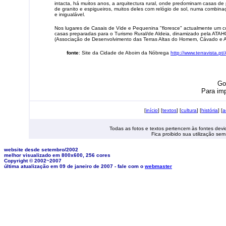
intacta, há muitos anos, a arquitectura rural, onde predominam casas de 
de granito e espigueiros, muitos deles com relógio de sol, numa combina
e inigualável.
Nos lugares de Casais de Vide e Pequenina "floresce" actualmente um c
casas preparadas para o Turismo Rural/de Aldeia, dinamizado pela ATA
(Associação de Desenvolvimento das Terras Altas do Homem, Cávado e A
fonte
: Site da Cidade de Aboim da Nóbrega
http://www.terravista.p
Go
Para imp
[
início
] [
textos
] [
cultura
] [
história
] [
a
Todas as fotos e textos pertencem às fontes de
Fica proibido sua utilização se
website desde setembro/2002
melhor visualizado em 800x600, 256 cores
Copyright © 2002~2007
última atualização em 09 de janeiro de 2007 - fale com o
webmaster