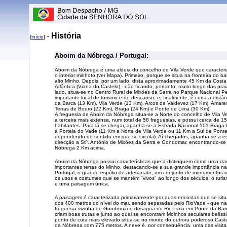
-
História
[
início
]
Aboim da Nóbrega / Portugal:
Aboim da Nóbrega é uma aldeia do concelho de Vila Verde que caracter
o interior minhoto (ver Mapa). Primeiro, porque se situa na fronteira do b
alto Minho. Depois, por um lado, dista aproximadamente 45 Km da Costa
Atlântica (Viana do Castelo) - não ficando, portanto, muito longe das prai
lado, situa-se no Centro Rural de Mixões da Serra no Parque Nacional 
importante local de turismo e de descanso; e, finalmente, é curta a distâ
da Barca (13 Km), Vila Verde (13 Km), Arcos de Valdevez (17 Km), Amare
Terras de Bouro (22 Km), Braga (24 Km) e Ponte de Lima (30 Km).
A freguesia de Aboim da Nóbrega situa-se a Norte do concelho de Vila V
a terceira mais extensa, num total de 58 freguesias, e possui cerca de 1
habitantes. Para lá se chegar, apanha-se a Estrada Nacional 101 Braga
à Portela do Vade (11 Km a Norte de Vila Verde ou 11 Km a Sul de Pont
dependendo do sentido em que se circula). Aí chegados, apanha-se a e
direcção a Stº. António de Mixões da Serra e Gondomar, encontrando-se
Nóbrega 2 Km acima.
Aboim da Nóbrega possui características que a distinguem como uma da
importantes terras do Minho, destacando-se a sua grande importância na 
Portugal; o grande espólio de artesanato; um conjunto de monumentos in
os usos e costumes que se mantêm "vivos" ao longo dos séculos; o turis
e uma paisagem única.
A paisagem é caracterizada primariamente por duas encostas que se sit
dos 400 metros do nível do mar, sendo separadas pelo RioVade - que n
freguesia vizinha de Gondomar e desagua no Rio Lima em Ponte da Bar
criam boas trutas e junto ao qual se encontram Moinhos seculares belíss
ponto de cota mais elevado situa-se no monte do outrora poderoso Cast
da Nóbrega com 775 metros. A neve é, por consequência, uma das visita